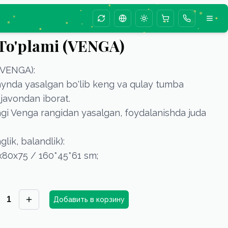
Change season animation
Change language
Toggle theme
 To'plami (VENGA)
(VENGA):
ynda yasalgan bo'lib keng va qulay tumba
 javondan iborat.
agi Venga rangidan yasalgan, foydalanishda juda
lik, balandlik):
x80x75 / 160*45*61 sm;
1
Добавить в корзину