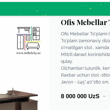
Ofis Mebellar
Ofis Mebellar To'plami 
To'plam zamonaviy diza
o'rnatilgan stol , xamda
Mtbtl daraxt korinishid
qulay.
Olchamlari (uzunlik, keng
Raxbar uchun stol -180
Javon - 245*40*180 sm.
8 000 000 UzS