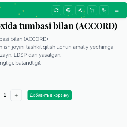
Change season animation
Change language
Toggle theme
loxida tumbasi bilan (ACCORD)
mbasi bilan (ACCORD)
ish joyini tashkil qilish uchun amaliy yechimga
zayn. LDSP dan yasalgan.
gligi, balandligi):
1
Добавить в корзину