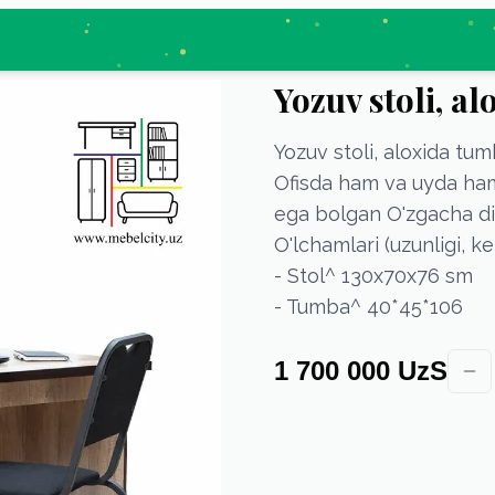
Yozuv stoli, a
Yozuv stoli, aloxida tu
Ofisda ham va uyda ham 
ega bolgan O'zgacha di
O'lchamlari (uzunligi, ken
- Stol^ 130х70х76 sm
- Tumba^ 40*45*106
1 700 000 UzS