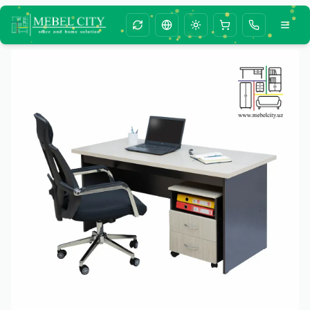
Change season animation
Change language
Toggle theme