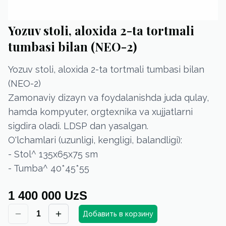
Yozuv stoli, aloxida 2-ta tortmali
tumbasi bilan (NEO-2)
Yozuv stoli, aloxida 2-ta tortmali tumbasi bilan
(NEO-2)
Zamonaviy dizayn va foydalanishda juda qulay,
hamda kompyuter, orgtexnika va xujjatlarni
sigdira oladi. LDSP dan yasalgan.
O'lchamlari (uzunligi, kengligi, balandligi):
- Stol^ 135х65х75 sm
- Tumba^ 40*45*55
1 400 000 UzS
1
Добавить в корзину