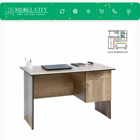
Change season animation
Change language
Toggle theme