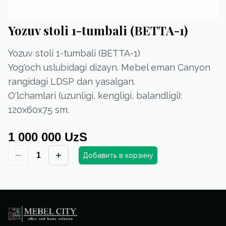
Yozuv stoli 1-tumbali (BETTA-1)
Yozuv stoli 1-tumbali (BETTA-1)
Yog'och uslubidagi dizayn. Mebel eman Canyon
rangidagi LDSP dan yasalgan.
O'lchamlari (uzunligi, kengligi, balandligi):
120х60х75 sm.
1 000 000 UzS
1
Добавить в корзину