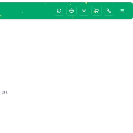
Change season animation
Change language
Toggle theme
лен.